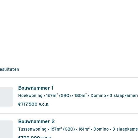
resultaten
Bouwnummer 1
Hoekwoning
167m² (GBO)
180m²
Domino
3 slaapkamer
€717.500 v.o.n.
Bouwnummer 2
Tussenwoning
167m² (GBO)
161m²
Domino
3 slaapkame
€700.000 v.o.n.